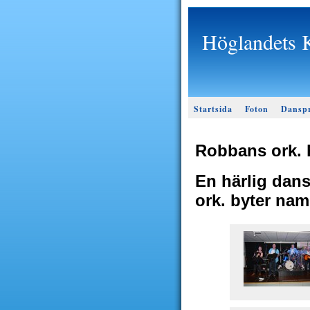
Höglandets K
Startsida
Foton
Dansp
Robbans ork. 
En härlig dan
ork. byter na