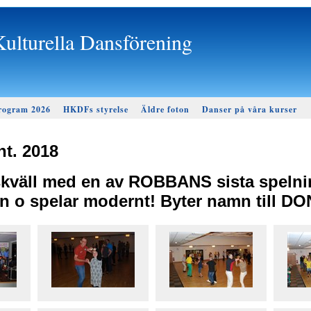
ulturella Dansförening
rogram 2026
HKDFs styrelse
Äldre foton
Danser på våra kurser
ht. 2018
skväll med en av ROBBANS sista speln
mn o spelar modernt! Byter namn till D